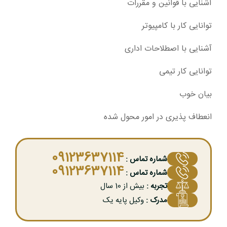
آشنایی با قوانین و مقررات
توانایی کار با کامپیوتر
آشنایی با اصطلاحات اداری
توانایی کار تیمی
بیان خوب
انعطاف پذیری در امور محول شده
09123637114
شماره تماس :
09123637114
شماره تماس :
تجربه :
بیش از 10 سال
مدرک :
وکیل پایه یک