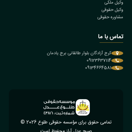
وکیل ملکی
وکیل حقوقی
مشاوره حقوقی
تماس با ما
کرج آزادگان بلوار طالقانی برج یادمان
09123637114
09134664581
تمامی حقوق برای
مؤسسه حقوقی طلوع
2026
©
صبح عدل آراز
محفوظ است