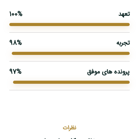
تعهد
%
100
تجربه
%
98
پرونده های موفق
%
97
نظرات