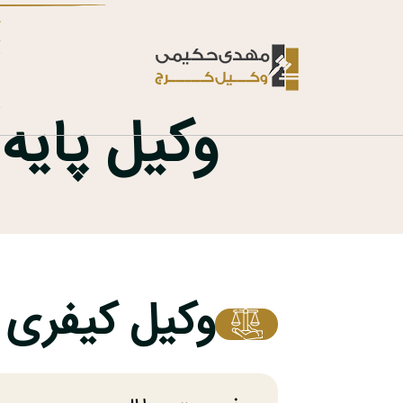
خ
ت
ب
د
ت
وکیل پایه
وکیل کیفری