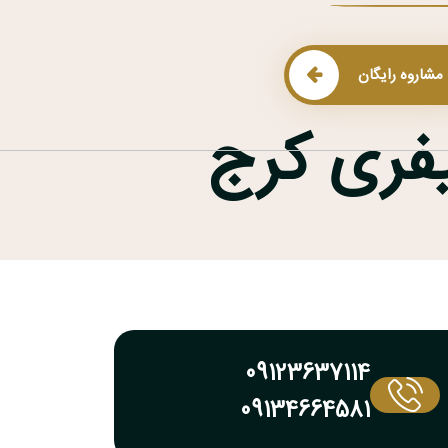
مشاروه رایگان
یفری کرج
09123637114
09134664581