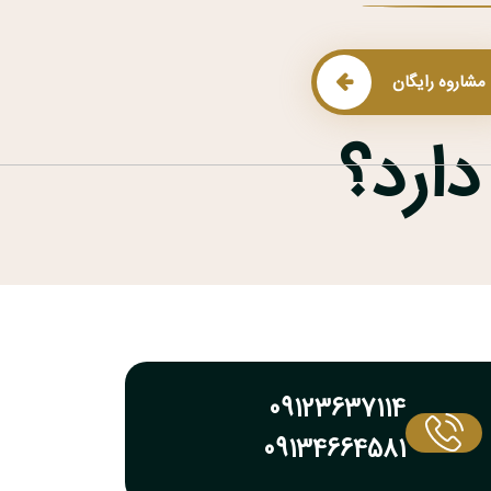
مشاروه رایگان
ارد؟
09123637114
09134664581