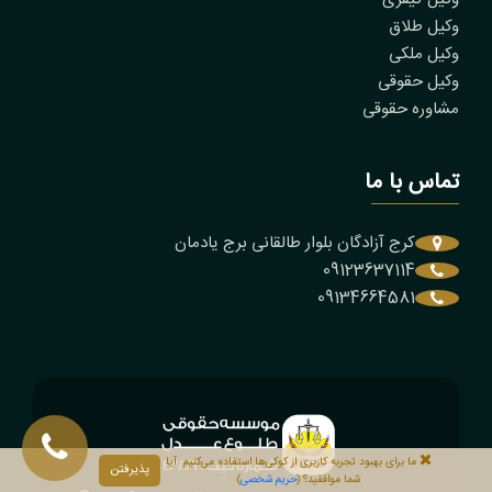
وکیل طلاق
وکیل ملکی
وکیل حقوقی
مشاوره حقوقی
تماس با ما
کرج آزادگان بلوار طالقانی برج یادمان
09123637114
09134664581
ما برای بهبود تجربه کاربری از کوکی‌ها استفاده می‌کنیم. آیا
پذیرفتن
شما موافقید؟ (
حریم شخصی
)